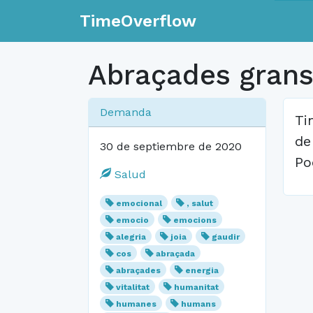
TimeOverflow
Abraçades grans
Demanda
Ti
de
30 de septiembre de 2020
Po
Salud
emocional
, salut
emocio
emocions
alegria
joia
gaudir
cos
abraçada
abraçades
energia
vitalitat
humanitat
humanes
humans