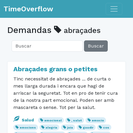
Toggle n
TimeOverflow
Demandas
abraçades
Buscar
Abraçades grans o petites
Tinc necessitat de abraçades ... de curta o
mes llarga durada i encara que hagi de
arriscar la seguretat. Tot en pro de tenir cura
de la nostra part emocional. Poden ser amb
mascareta o sense. Tot per la salut.
Salud
emocional
, salut
emocio
emocions
alegria
joia
gaudir
cos