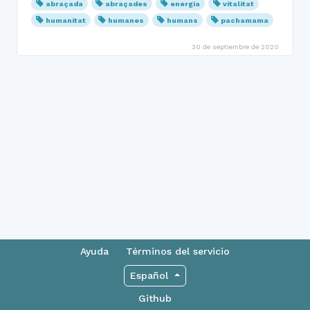
abraçada
abraçades
energia
vitalitat
humanitat
humanes
humans
pachamama
30 de septiembre de 2020
Ayuda
Términos del servicio
Español
Github