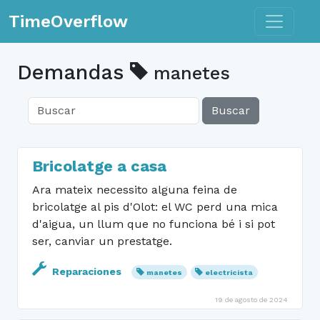
Toggle n
TimeOverflow
Demandas
manetes
Buscar
Bricolatge a casa
Ara mateix necessito alguna feina de
bricolatge al pis d'Olot: el WC perd una mica
d'aigua, un llum que no funciona bé i si pot
ser, canviar un prestatge.
Reparaciones
manetes
electricista
19 de agosto de 2024