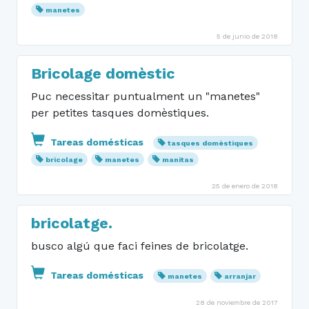
manetes
5 de junio de 2018
Bricolage domèstic
Puc necessitar puntualment un "manetes"
per petites tasques domèstiques.
Tareas domésticas
tasques domèstiques
bricolage
manetes
manitas
25 de enero de 2018
bricolatge.
busco algú que faci feines de bricolatge.
Tareas domésticas
manetes
arranjar
28 de noviembre de 2017