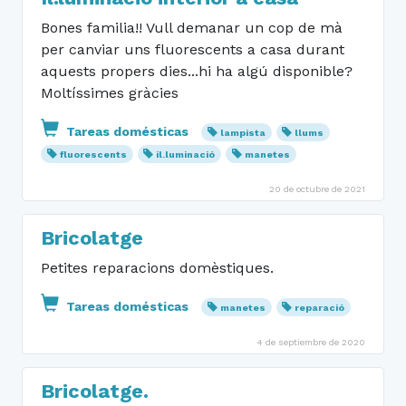
Bones familia!! Vull demanar un cop de mà
per canviar uns fluorescents a casa durant
aquests propers dies...hi ha algú disponible?
Moltíssimes gràcies
Tareas domésticas
lampista
llums
fluorescents
il.luminació
manetes
20 de octubre de 2021
Bricolatge
Petites reparacions domèstiques.
Tareas domésticas
manetes
reparació
4 de septiembre de 2020
Bricolatge.