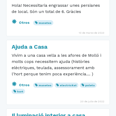
Hola! Necessitaria engrassar unes persianes
de local. Són un total de 6. Gràcies
Otros
manetes
10 de marzo de 2023
Ajuda a Casa
Vivim a una casa vella a les afores de Molló i
molts cops necessitem ajuda (històries
elèctriques, teulada, assessorament amb
l'hort perque tenim poca experiència.... )
Otros
manetes
electricitat
paleta
hort
20 de julio de 2022
Il.luminació interior a casa