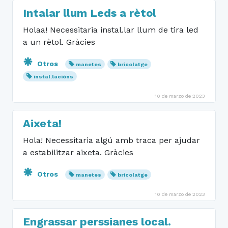
Intalar llum Leds a rètol
Holaa! Necessitaria instal.lar llum de tira led
a un rètol. Gràcies
Otros
manetes
bricolatge
instal.lacións
10 de marzo de 2023
Aixeta!
Hola! Necessitaria algú amb traca per ajudar
a estabilitzar aixeta. Gràcies
Otros
manetes
bricolatge
10 de marzo de 2023
Engrassar perssianes local.