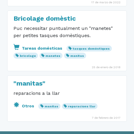
17 de marzo de 2022
Bricolage domèstic
Puc necessitar puntualment un "manetes"
per petites tasques domèstiques.
Tareas domésticas
tasques domèstiques
bricolage
manetes
manitas
25 de enero de 2018
"manitas"
reparacions a la llar
Otros
manitas
reparacions llar
7 de febrero de 2017