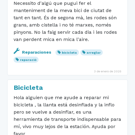
Necessito d'algú que pugui fer el
manteniment de la meva bici de ciutat de
tant en tant. És de segona mà, les rodes són
grans, amb cistella i no té marxes, només
pinyons. No la faig servir cada dia i les rodes
van perdent mica en mica l'aire.
Reparaciones
bicicleta
arreglar
reparació
3 de enero de 2025
Bicicleta
Hola alguien que me ayude a reparar mi
bicicleta , la llanta está desinflada y la inflo
pero se vuelve a desinflar, es una
herramienta de transporte indispensable para
mí, vivo muy lejos de la estación. Ayuda por
favor