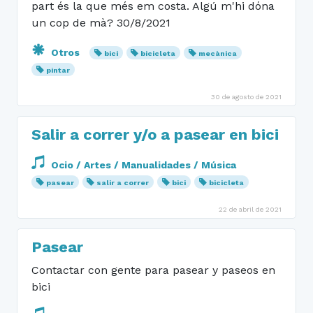
part és la que més em costa. Algú m'hi dóna
un cop de mà? 30/8/2021
Otros
bici
bicicleta
mecànica
pintar
30 de agosto de 2021
Salir a correr y/o a pasear en bici
Ocio / Artes / Manualidades / Música
pasear
salir a correr
bici
bicicleta
22 de abril de 2021
Pasear
Contactar con gente para pasear y paseos en
bici