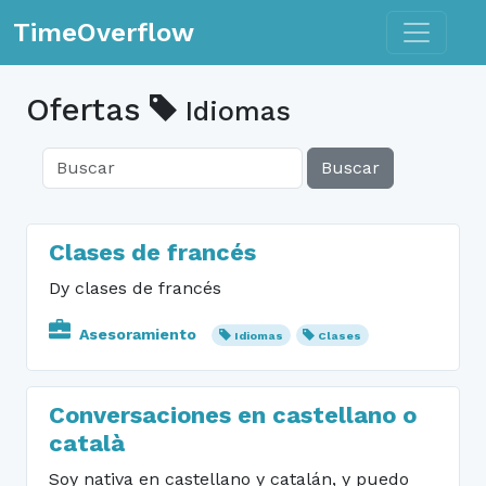
Toggle n
TimeOverflow
Ofertas
Idiomas
Buscar
Clases de francés
Dy clases de francés
Asesoramiento
Idiomas
Clases
Conversaciones en castellano o
català
Soy nativa en castellano y catalán, y puedo