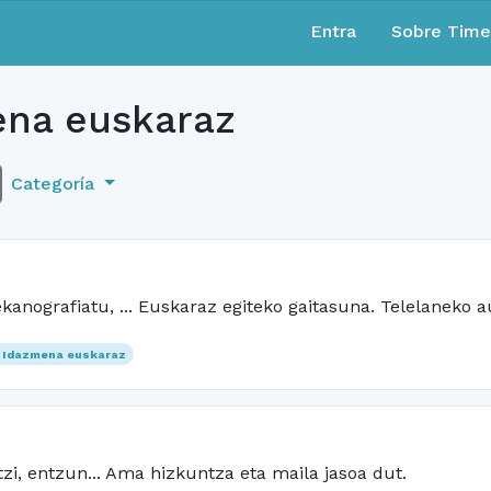
Entra
Sobre Tim
na euskaraz
Categoría
kanografiatu, ... Euskaraz egiteko gaitasuna. Telelaneko a
Idazmena euskaraz
tzi, entzun... Ama hizkuntza eta maila jasoa dut.