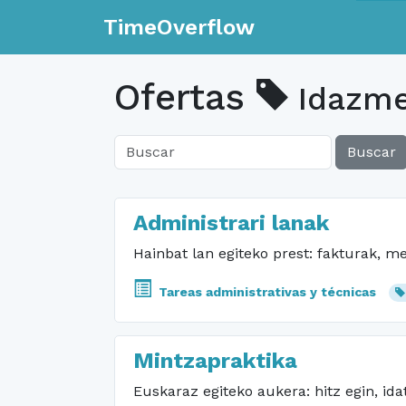
TimeOverflow
Ofertas
Idazme
Buscar
Administrari lanak
Hainbat lan egiteko prest: fakturak, me
Tareas administrativas y técnicas
Mintzapraktika
Euskaraz egiteko aukera: hitz egin, ida