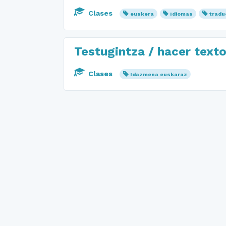
Clases
euskera
Idiomas
tradu
Testugintza / hacer text
Clases
Idazmena euskaraz