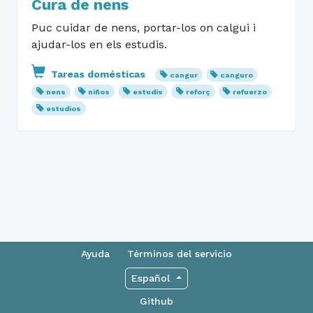
Cura de nens
Puc cuidar de nens, portar-los on calgui i
ajudar-los en els estudis.
Tareas domésticas
cangur
canguro
nens
niños
estudis
reforç
refuerzo
estudios
Ayuda
Términos del servicio
Español
Github