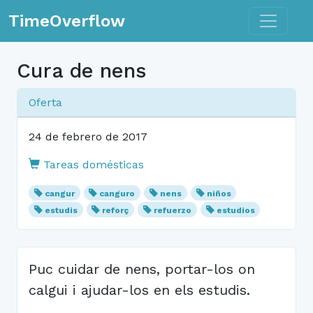
Toggle n
TimeOverflow
Cura de nens
Oferta
24 de febrero de 2017
Tareas domésticas
cangur
canguro
nens
niños
estudis
reforç
refuerzo
estudios
Puc cuidar de nens, portar-los on
calgui i ajudar-los en els estudis.