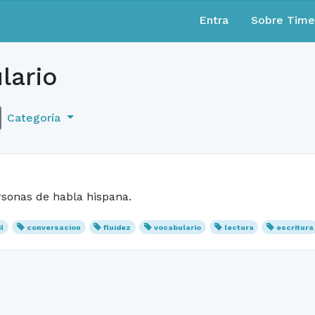
Entra
Sobre Tim
lario
Categoría
rsonas de habla hispana.
l
conversacion
fluidez
vocabulario
lectura
escritura