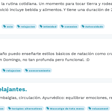
la rutina cotidiana. Un momento para tocar tierra y rodea
rvició incluye bebida y alimentos. Y tiene una duración de 
ocio
relajacion
intimidad
conexion
Autocuidado
 baño puedo enseñarte estilos básicos de natación como cr
n Domingo, no tan profunda pero funcional. :D
relajacion
asesoramiento
lajantes.
balgias, circulación. Ayurvédico: equilibrar emociones, rel
ion
teràpies alternatives
Massatge de tota mena
relaxament