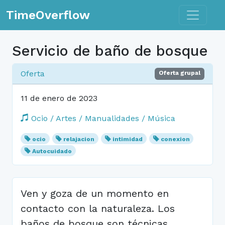
Toggle n
TimeOverflow
Servicio de baño de bosque
Oferta
Oferta grupal
11 de enero de 2023
Ocio / Artes / Manualidades / Música
ocio
relajacion
intimidad
conexion
Autocuidado
Ven y goza de un momento en
contacto con la naturaleza. Los
baños de bosque son técnicas