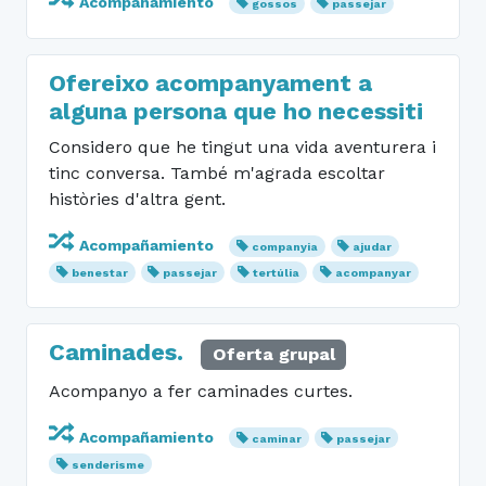
Acompañamiento
gossos
passejar
Ofereixo acompanyament a
alguna persona que ho necessiti
Considero que he tingut una vida aventurera i
tinc conversa. També m'agrada escoltar
històries d'altra gent.
Acompañamiento
companyia
ajudar
benestar
passejar
tertúlia
acompanyar
Caminades.
Oferta grupal
Acompanyo a fer caminades curtes.
Acompañamiento
caminar
passejar
senderisme