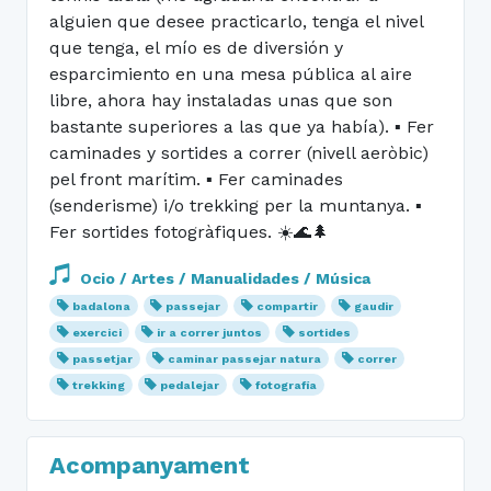
alguien que desee practicarlo, tenga el nivel
que tenga, el mío es de diversión y
esparcimiento en una mesa pública al aire
libre, ahora hay instaladas unas que son
bastante superiores a las que ya había). ▪︎ Fer
caminades y sortides a correr (nivell aeròbic)
pel front marítim. ▪︎ Fer caminades
(senderisme) i/o trekking per la muntanya. ▪︎
Fer sortides fotogràfiques. ☀️🌊🌲
Ocio / Artes / Manualidades / Música
badalona
passejar
compartir
gaudir
exercici
ir a correr juntos
sortides
passetjar
caminar passejar natura
correr
trekking
pedalejar
fotografía
Acompanyament