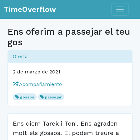
Toggle n
TimeOverflow
Ens oferim a passejar el teu
gos
Oferta
2 de marzo de 2021
Acompañamiento
gossos
passejar
Ens diem Tarek i Toni. Ens agraden
molt els gossos. El podem treure a