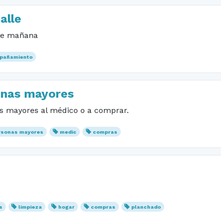
alle
 de mañana
pañamiento
nas mayores
s mayores al médico o a comprar.
rsonas mayores
medic
compras
s
limpieza
hogar
compras
planchado