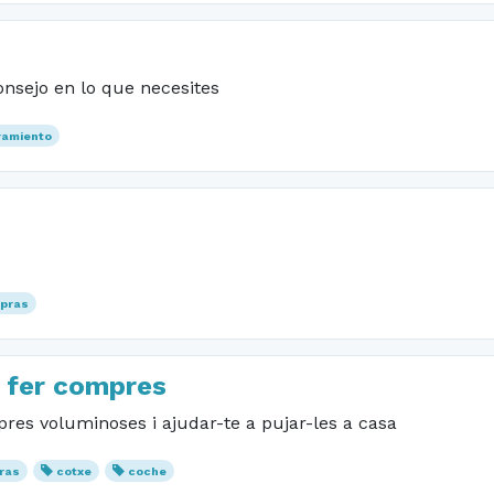
nsejo en lo que necesites
ramiento
pras
 fer compres
es voluminoses i ajudar-te a pujar-les a casa
ras
cotxe
coche