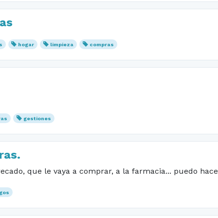
ras
s
hogar
limpieza
compras
ras
gestiones
ras.
recado, que le vaya a comprar, a la farmacia... puedo hace
gos