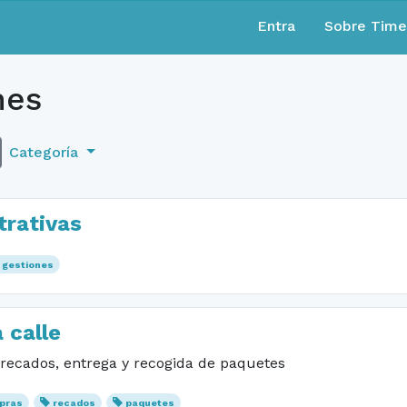
Entra
Sobre Tim
nes
Categoría
trativas
gestiones
 calle
recados, entrega y recogida de paquetes
pras
recados
paquetes