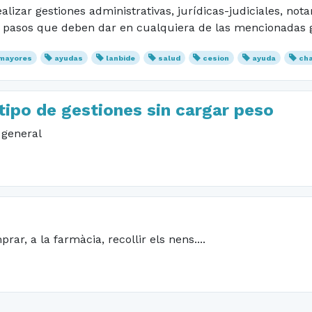
izar gestiones administrativas, jurídicas-judiciales, not
os pasos que deben dar en cualquiera de las mencionadas 
mayores
ayudas
lanbide
salud
cesion
ayuda
ch
ipo de gestiones sin cargar peso
 general
ar, a la farmàcia, recollir els nens....