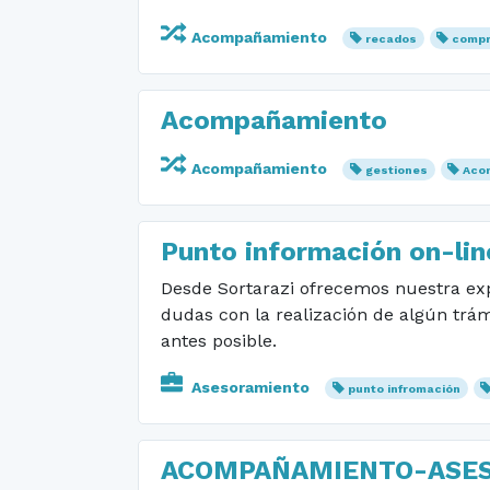
Acompañamiento
recados
comp
Acompañamiento
Acompañamiento
gestiones
Aco
Punto información on-lin
Desde Sortarazi ofrecemos nuestra expe
dudas con la realización de algún trá
antes posible.
Asesoramiento
punto infromación
ACOMPAÑAMIENTO-ASES