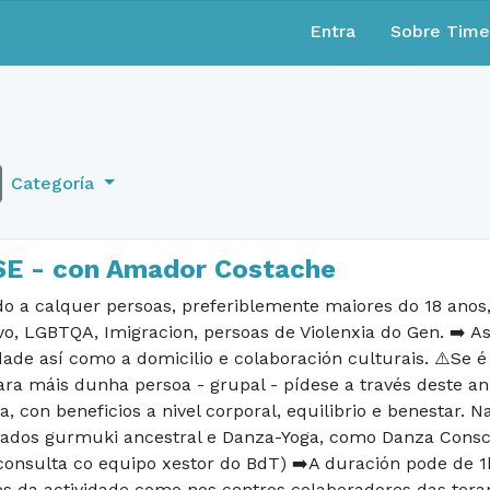
Entra
Sobre Tim
Categoría
SE - con Amador Costache
do a calquer persoas, preferiblemente maiores do 18 anos, 
vo, LGBTQA, Imigracion, persoas de Violenxia do Gen. ➡️ As
dade así como a domicilio e colaboración culturais. ⚠️Se 
ra máis dunha persoa - grupal - pídese a través deste an
a, con beneficios a nivel corporal, equilibrio e benestar. N
ados gurmuki ancestral e Danza-Yoga, como Danza Conscie
 consulta co equipo xestor do BdT) ➡️A duración pode de
tes da actividade como nos centros colaboradores das tera