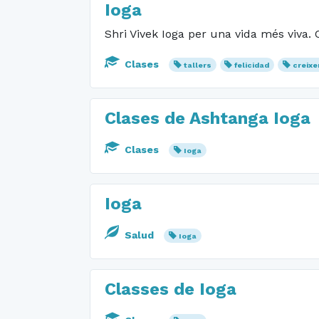
Ioga
Shri Vivek Ioga per una vida més viva. C
Clases
tallers
felicidad
creix
Clases de Ashtanga Ioga
Clases
Ioga
Ioga
Salud
Ioga
Classes de Ioga