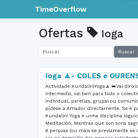
TimeOverflow
Ofertas
Ioga
Buscar
Ioga 🧘- COLES e OUREN
Actividade KundaliniYoga🧘 ➡️Vai dirixi
intermedio, vai ben para todo o colecti
individual, parellas, grupal ou comuni
pídese a Amador directamente. Se é pa
Kundalini Yoga e unha disciplina ióguic
Meditación, Mantras que son sons sagr
8 persoas (ou máis se previamente se
ser no domicilio das persoas solicitan