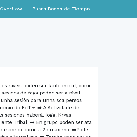
eOverflow
Busca Banco de Tiempo
os niveis poden ser tanto inicial, como
 sesións de Yoga poden ser a nivel
é unha sesión para unha soa persoa
uncio do BdT⚠️ ➡️ A Actividade de
as sesiónes haberá, Ioga, Kryas,
nte Tribal. ➡️ En grupo poden ser ata
 1h mínimo como a 2h máximo. ➡️Pode
pias alternativas. ➡️ Tamén pode ser en