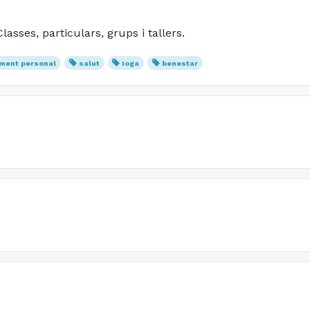
lasses, particulars, grups i tallers.
ement personal
salut
Ioga
benestar