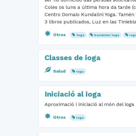
Coles os luns a última hora da tarde 
Centro Domaio Kundalini Yoga. Tamén
3 libros publicados, Luz en las Tinieb
Otros
Yoga
Kundalini Yoga
Iog
Classes de ioga
Salud
Ioga
Iniciació al ioga
Aproximació i iniciació al món del ioga
Otros
Ioga