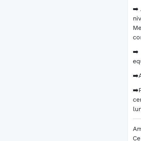
➡️
ni
Me
co
➡️
eq
➡️
➡️
ce
lu
Am
Ce