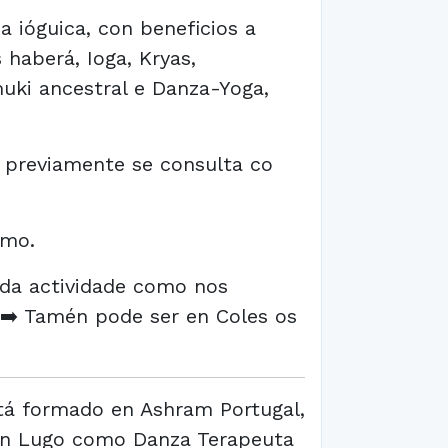
na ióguica, con beneficios a
s haberá, Ioga, Kryas,
uki ancestral e Danza-Yoga,
e previamente se consulta co
imo.
s da actividade como nos
. ➡️ Tamén pode ser en Coles os
tá formado en Ashram Portugal,
en Lugo como Danza Terapeuta