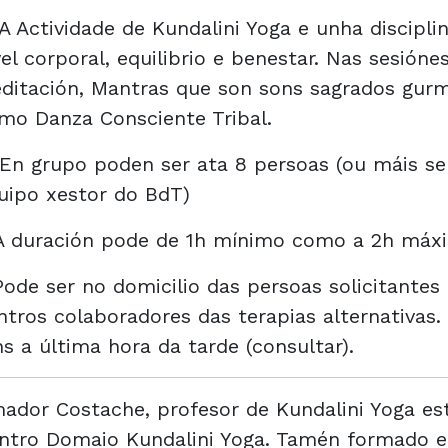
 A Actividade de Kundalini Yoga e unha discipli
vel corporal, equilibrio e benestar. Nas sesióne
ditación, Mantras que son sons sagrados gurm
mo Danza Consciente Tribal.
 En grupo poden ser ata 8 persoas (ou máis s
uipo xestor do BdT)
A duración pode de 1h mínimo como a 2h máx
Pode ser no domicilio das persoas solicitante
ntros colaboradores das terapias alternativas
ns a última hora da tarde (consultar).
ador Costache, profesor de Kundalini Yoga es
ntro Domaio Kundalini Yoga. Tamén formado 