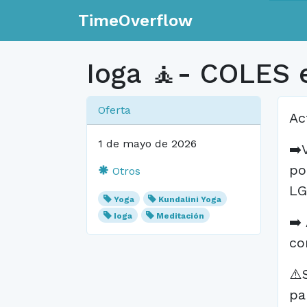
TimeOverflow
Ioga 🧘- COLES
Oferta
Ac
1 de mayo de 2026
➡️
po
Otros
LG
Yoga
Kundalini Yoga
Ioga
Meditación
➡️
co
⚠️
pa