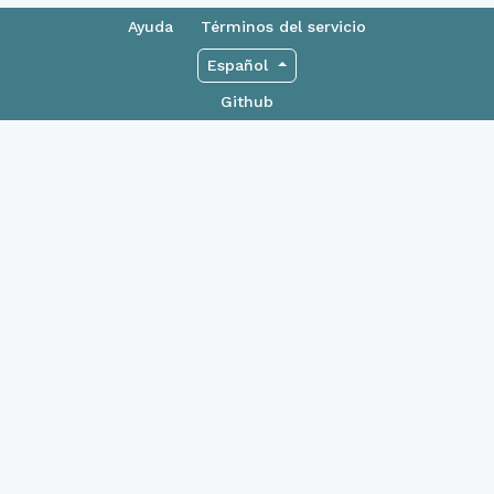
Ayuda
Términos del servicio
Español
Github