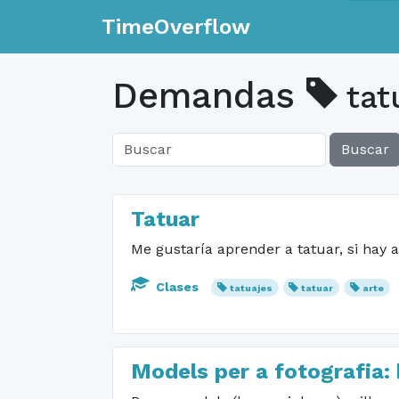
TimeOverflow
Demandas
tat
Buscar
Tatuar
Me gustaría aprender a tatuar, si hay a
Clases
tatuajes
tatuar
arte
Models per a fotografia: 