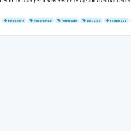
estan tatuats per a sessions de fotografia d'estudi i exter
fotografia
reportatge
reportaje
tatuajes
tatuatges