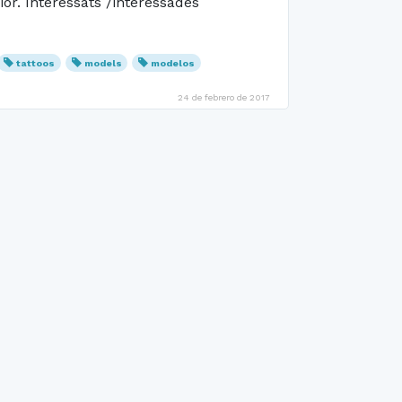
ior. Interessats /interessades
tattoos
models
modelos
24 de febrero de 2017