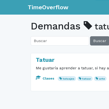
TimeOverflow
Demandas
tat
Buscar
Tatuar
Me gustaría aprender a tatuar, si hay a
Clases
tatuajes
tatuar
arte