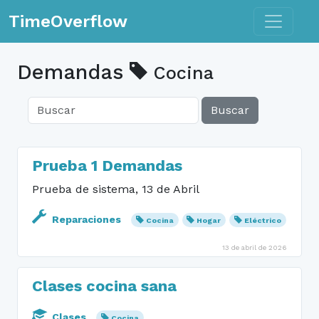
Toggle n
TimeOverflow
Demandas
Cocina
Buscar
Prueba 1 Demandas
Prueba de sistema, 13 de Abril
Reparaciones
Cocina
Hogar
Eléctrico
13 de abril de 2026
Clases cocina sana
Clases
Cocina