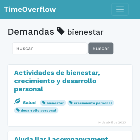
Toggle n
TimeOverflow
Demandas
bienestar
Buscar
Actividades de bienestar,
crecimiento y desarrollo
personal
Salud
bienestar
crecimiento personal
desarrollo personal
14 de abril de 2023
Ajuda llar i acompanyament