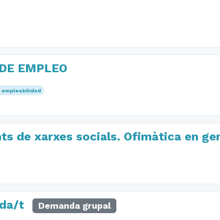
 DE EMPLEO
empleabilidad
ts de xarxes socials. Ofimàtica en ge
ada/t
Demanda grupal