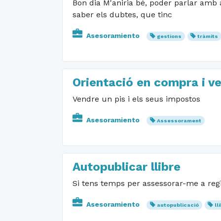
Bon dia M'aniria bé, poder parlar amb 
saber els dubtes, que tinc
Asesoramiento
gestions
tràmits
Orientació en compra i ve
Vendre un pis i els seus impostos
Asesoramiento
Assessorament
Autopublicar llibre
Si tens temps per assessorar-me a regi
Asesoramiento
autopublicació
ll