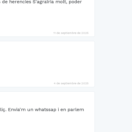
 de herencies S'agraïria molt, poder
11 de septiembre de 2025
4 de septiembre de 2025
eliç. Envia'm un whatssap i en parlem