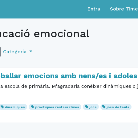
Entra
Sobre Tim
cació emocional
Categoría
eballar emocions amb nens/es i adole
na escola de primària. M'agradaria conèixer dinàmiques o
dinàmiques
pràctiques restauratives
jocs
jocs de taula