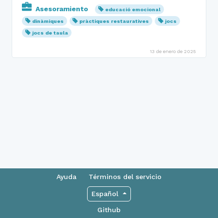
Asesoramiento
educació emocional
dinàmiques
pràctiques restauratives
jocs
jocs de taula
13 de enero de 2025
Ayuda
Términos del servicio
Español
Github