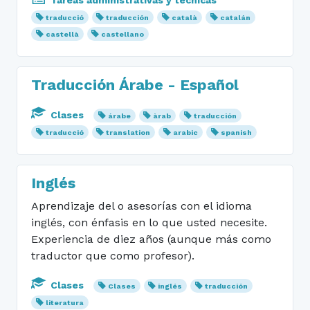
Tareas administrativas y técnicas
traducció
traducción
català
catalán
castellà
castellano
Traducción Árabe - Español
Clases
árabe
àrab
traducción
traducció
translation
arabic
spanish
Inglés
Aprendizaje del o asesorías con el idioma
inglés, con énfasis en lo que usted necesite.
Experiencia de diez años (aunque más como
traductor que como profesor).
Clases
Clases
inglés
traducción
literatura