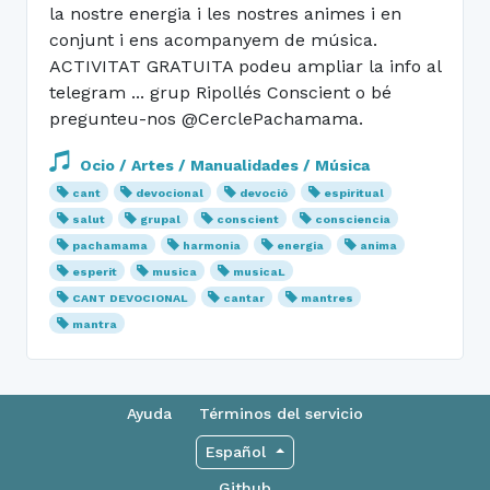
la nostre energia i les nostres animes i en
conjunt i ens acompanyem de música.
ACTIVITAT GRATUITA podeu ampliar la info al
telegram ... grup Ripollés Conscient o bé
pregunteu-nos @CerclePachamama.
Ocio / Artes / Manualidades / Música
cant
devocional
devoció
espiritual
salut
grupal
conscient
consciencia
pachamama
harmonia
energia
anima
esperit
musica
musicaL
CANT DEVOCIONAL
cantar
mantres
mantra
Ayuda
Términos del servicio
Español
Github