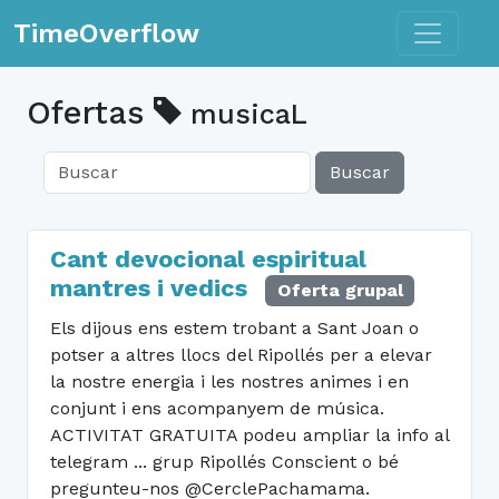
Toggle n
TimeOverflow
Ofertas
musicaL
Buscar
Cant devocional espiritual
mantres i vedics
Oferta grupal
Els dijous ens estem trobant a Sant Joan o
potser a altres llocs del Ripollés per a elevar
la nostre energia i les nostres animes i en
conjunt i ens acompanyem de música.
ACTIVITAT GRATUITA podeu ampliar la info al
telegram ... grup Ripollés Conscient o bé
pregunteu-nos @CerclePachamama.