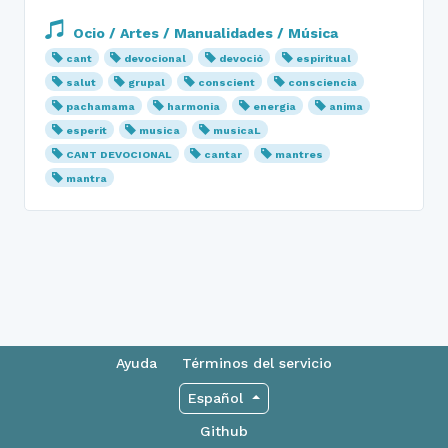
Ocio / Artes / Manualidades / Música
cant
devocional
devoció
espiritual
salut
grupal
conscient
consciencia
pachamama
harmonia
energia
anima
esperit
musica
musicaL
CANT DEVOCIONAL
cantar
mantres
mantra
Ayuda
Términos del servicio
Español
Github