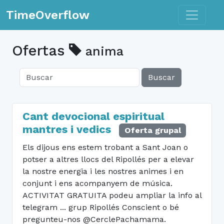
Toggle n
TimeOverflow
Ofertas
anima
Buscar
Cant devocional espiritual
mantres i vedics
Oferta grupal
Els dijous ens estem trobant a Sant Joan o
potser a altres llocs del Ripollés per a elevar
la nostre energia i les nostres animes i en
conjunt i ens acompanyem de música.
ACTIVITAT GRATUITA podeu ampliar la info al
telegram ... grup Ripollés Conscient o bé
pregunteu-nos @CerclePachamama.