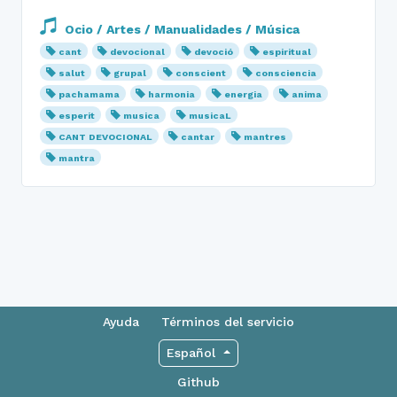
Ocio / Artes / Manualidades / Música
cant
devocional
devoció
espiritual
salut
grupal
conscient
consciencia
pachamama
harmonia
energia
anima
esperit
musica
musicaL
CANT DEVOCIONAL
cantar
mantres
mantra
Ayuda
Términos del servicio
Español
Github