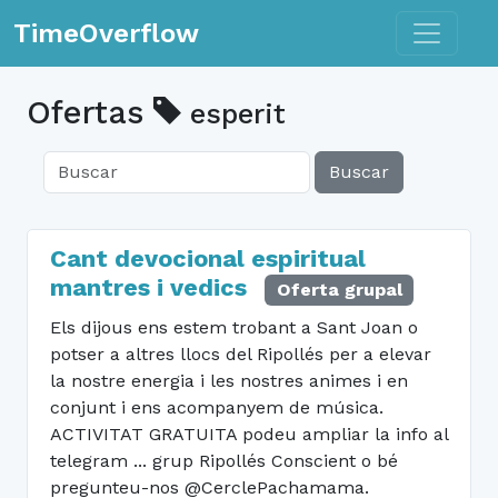
Toggle n
TimeOverflow
Ofertas
esperit
Buscar
Cant devocional espiritual
mantres i vedics
Oferta grupal
Els dijous ens estem trobant a Sant Joan o
potser a altres llocs del Ripollés per a elevar
la nostre energia i les nostres animes i en
conjunt i ens acompanyem de música.
ACTIVITAT GRATUITA podeu ampliar la info al
telegram ... grup Ripollés Conscient o bé
pregunteu-nos @CerclePachamama.