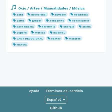
Ocio / Artes / Manualidades / Música
cant
devocional
devoció
espiritual
salut
grupal
conscient
consciencia
pachamama
harmonia
energia
anima
esperit
musica
musicaL
CANT DEVOCIONAL
cantar
mantres
mantra
Ayuda
Términos del servicio
Español
Github