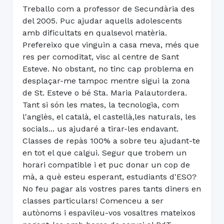
Treballo com a professor de Secundària des
del 2005. Puc ajudar aquells adolescents
amb dificultats en qualsevol matèria.
Prefereixo que vinguin a casa meva, més que
res per comoditat, visc al centre de Sant
Esteve. No obstant, no tinc cap problema en
desplaçar-me tampoc mentre sigui la zona
de St. Esteve o bé Sta. Maria Palautordera.
Tant si són les mates, la tecnologia, com
l'anglès, el català, el castellà,les naturals, les
socials... us ajudaré a tirar-les endavant.
Classes de repàs 100% a sobre teu ajudant-te
en tot el que calgui. Segur que trobem un
horari compatible i et puc donar un cop de
mà, a què esteu esperant, estudiants d'ESO?
No feu pagar als vostres pares tants diners en
classes particulars! Comenceu a ser
autònoms i espavileu-vos vosaltres mateixos