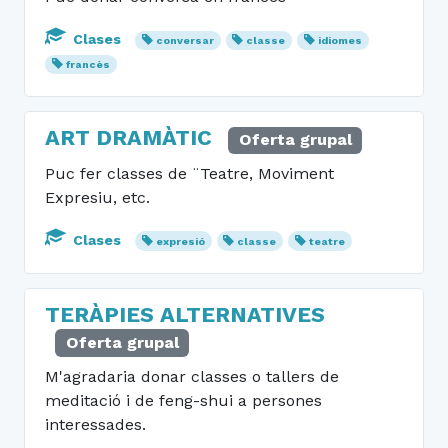
Clases
conversar
classe
idiomes
francès
ART DRAMÀTIC
Oferta grupal
Puc fer classes de ¨Teatre, Moviment
Expresiu, etc.
Clases
expresió
classe
teatre
TERÀPIES ALTERNATIVES
Oferta grupal
M'agradaria donar classes o tallers de
meditació i de feng-shui a persones
interessades.