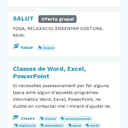
SALUT
Oferta grupal
YOGA, RELAXACIO, ENSENYAR COSTURA,
REIKI
Salud
classe
Classes de Word, Excel,
PowerPoint
Si necessites assessorament per fer alguna
tasca amb algun d'aquests programes
informàtics Word, Excel, PowerPoint, no
dubtis en contactar-me i miraré d'ajudar-te.
Clases
classe
assessorament
explicació
informàtica
word
excel