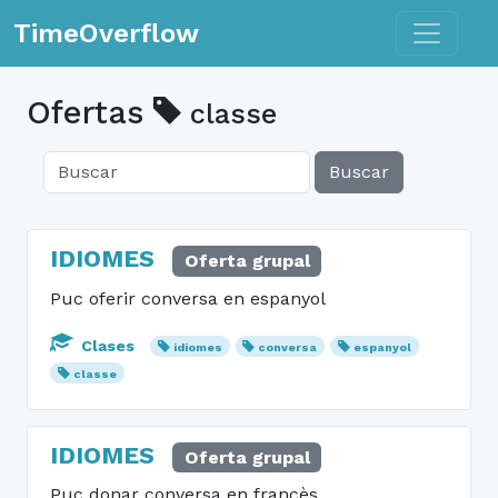
Toggle n
TimeOverflow
Ofertas
classe
Buscar
IDIOMES
Oferta grupal
Puc oferir conversa en espanyol
Clases
idiomes
conversa
espanyol
classe
IDIOMES
Oferta grupal
Puc donar conversa en francès