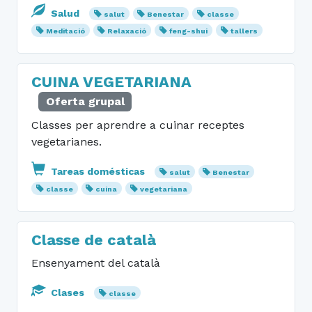
Salud
salut
Benestar
classe
Meditació
Relaxació
feng-shui
tallers
CUINA VEGETARIANA
Oferta grupal
Classes per aprendre a cuinar receptes
vegetarianes.
Tareas domésticas
salut
Benestar
classe
cuina
vegetariana
Classe de català
Ensenyament del català
Clases
classe