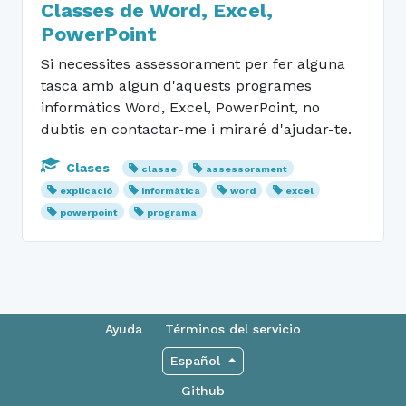
Classes de Word, Excel,
PowerPoint
Si necessites assessorament per fer alguna
tasca amb algun d'aquests programes
informàtics Word, Excel, PowerPoint, no
dubtis en contactar-me i miraré d'ajudar-te.
Clases
classe
assessorament
explicació
informàtica
word
excel
powerpoint
programa
Ayuda
Términos del servicio
Español
Github