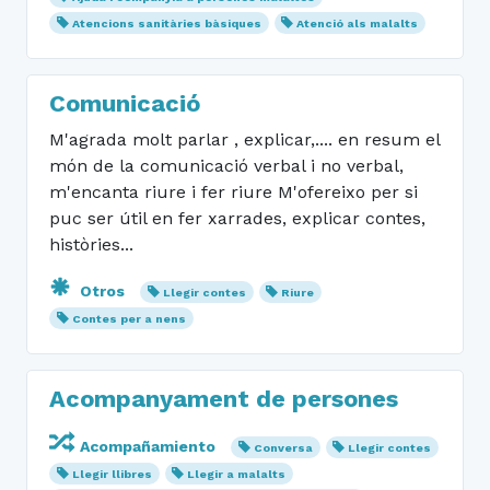
Atencions sanitàries bàsiques
Atenció als malalts
Comunicació
M'agrada molt parlar , explicar,.... en resum el
món de la comunicació verbal i no verbal,
m'encanta riure i fer riure M'ofereixo per si
puc ser útil en fer xarrades, explicar contes,
històries...
Otros
Llegir contes
Riure
Contes per a nens
Acompanyament de persones
Acompañamiento
Conversa
Llegir contes
Llegir llibres
Llegir a malalts