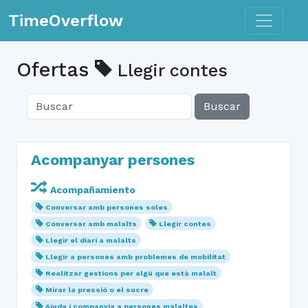
Toggle n
TimeOverflow
Ofertas
Llegir contes
Buscar
Acompanyar persones
Acompañamiento
Conversar amb persones soles
Conversar amb malalts
Llegir contes
Llegir el diari a malalts
Llegir a persones amb problemes de mobilitat
Realitzar gestions per algú que està malalt
Mirar la pressió o el sucre
Ajuda i companyia a persones malaltes