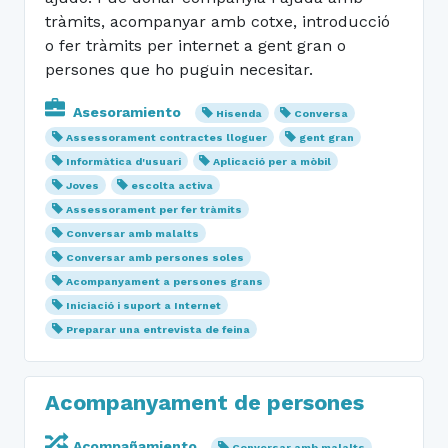
tràmits, acompanyar amb cotxe, introducció
o fer tràmits per internet a gent gran o
persones que ho puguin necesitar.
Asesoramiento
Hisenda
Conversa
Assessorament contractes lloguer
gent gran
Informàtica d'usuari
Aplicació per a mòbil
Joves
escolta activa
Assessorament per fer tràmits
Conversar amb malalts
Conversar amb persones soles
Acompanyament a persones grans
Iniciació i suport a Internet
Preparar una entrevista de feina
Acompanyament de persones
Acompañamiento
Conversar amb malalts