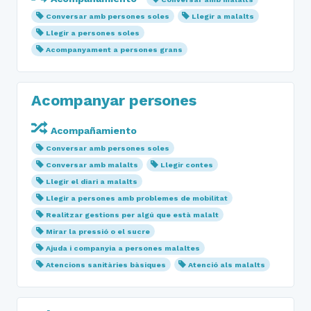
Conversar amb persones soles
Llegir a malalts
Llegir a persones soles
Acompanyament a persones grans
Acompanyar persones
Acompañamiento
Conversar amb persones soles
Conversar amb malalts
Llegir contes
Llegir el diari a malalts
Llegir a persones amb problemes de mobilitat
Realitzar gestions per algú que està malalt
Mirar la pressió o el sucre
Ajuda i companyia a persones malaltes
Atencions sanitàries bàsiques
Atenció als malalts