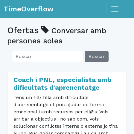
Toggle n
TimeOverflow
Ofertas
Conversar amb
persones soles
Buscar
Coach i PNL, especialista amb
dificultats d'aprenentatge
Tens un fill/ filla amb dificultats
d'aprenentatge et puc ajudar de forma
emocional i amb recursos per ell@s. Vols
arribar a objectius i no sap com, vols
solucionar conflictes interns o externs jo t'ha
ajudo. Puc donar companyia i ajuda amb