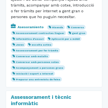
tràmits, acompanyar amb cotxe, introducció
o fer tràmits per internet a gent gran o
persones que ho puguin necesitar.
Asesoramiento
Hisenda
Conversa
Assessorament contractes lloguer
gent gran
Informàtica d'usuari
Aplicació per a mòbil
Joves
escolta activa
Assessorament per fer tràmits
Conversar amb malalts
Conversar amb persones soles
Acompanyament a persones grans
Iniciació i suport a Internet
Preparar una entrevista de feina
Assessorament i tècnic
informàtic