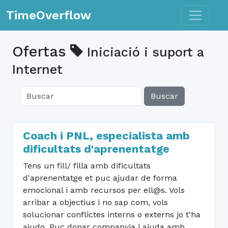
Toggle n
TimeOverflow
Ofertas
Iniciació i suport a
Internet
Buscar
Coach i PNL, especialista amb
dificultats d'aprenentatge
Tens un fill/ filla amb dificultats
d'aprenentatge et puc ajudar de forma
emocional i amb recursos per ell@s. Vols
arribar a objectius i no sap com, vols
solucionar conflictes interns o externs jo t'ha
ajudo. Puc donar companyia i ajuda amb