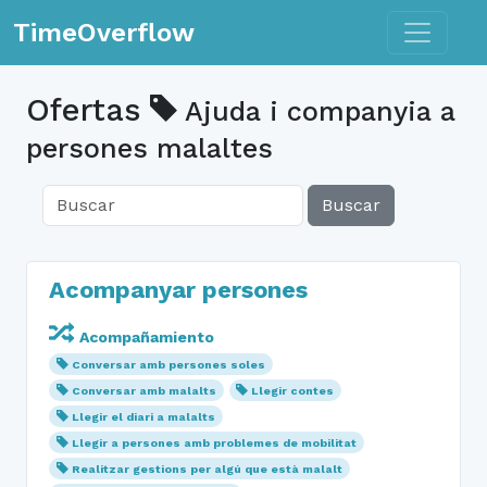
Toggle n
TimeOverflow
Ofertas
Ajuda i companyia a
persones malaltes
Buscar
Acompanyar persones
Acompañamiento
Conversar amb persones soles
Conversar amb malalts
Llegir contes
Llegir el diari a malalts
Llegir a persones amb problemes de mobilitat
Realitzar gestions per algú que està malalt