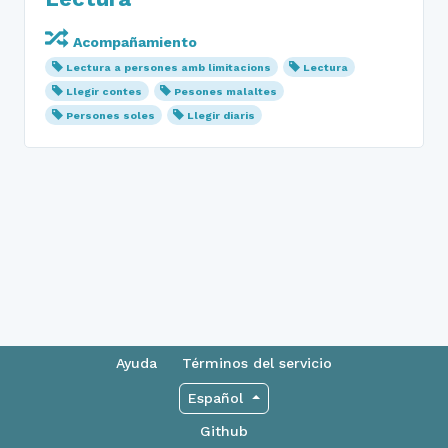
Acompañamiento
Lectura a persones amb limitacions
Lectura
Llegir contes
Pesones malaltes
Persones soles
Llegir diaris
Ayuda
Términos del servicio
Español
Github