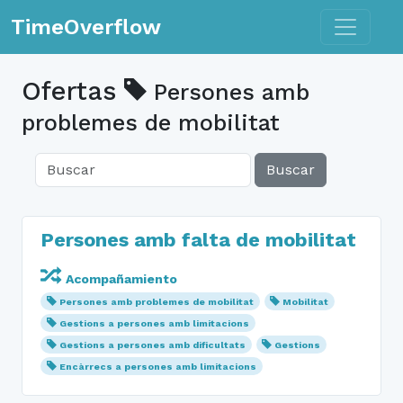
Toggle n
TimeOverflow
Ofertas
Persones amb
problemes de mobilitat
Buscar
Persones amb falta de mobilitat
Acompañamiento
Persones amb problemes de mobilitat
Mobilitat
Gestions a persones amb limitacions
Gestions a persones amb dificultats
Gestions
Encàrrecs a persones amb limitacions