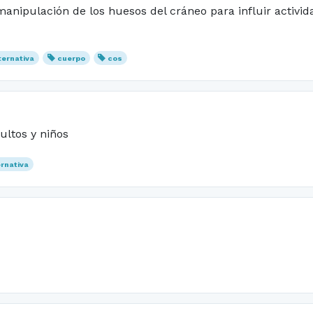
 manipulación de los huesos del cráneo para influir activi
ternativa
cuerpo
cos
ultos y niños
ernativa