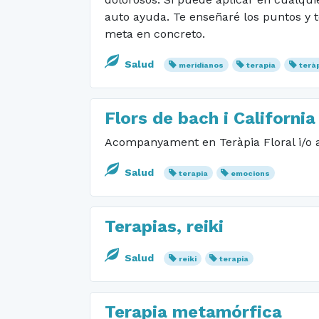
auto ayuda. Te enseñaré los puntos y 
meta en concreto.
Salud
meridianos
terapia
terà
Flors de bach i California
Acompanyament en Teràpia Floral i/o 
Salud
terapia
emocions
Terapias, reiki
Salud
reiki
terapia
Terapia metamórfica