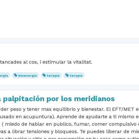
ncades al cos, i estimular la vitalitat.
ergia
bioenergía
teràpia
terapia
palpitación por los meridianos
rder peso y tener mas equilibrio y bienestar. El EFT/MET 
 usado en acupuntura). Aprende de ayudarte a ti mismo en
( miedo de hablar en publico, fumar, comer compulsivo e
as a librar tensiones y bloqueos. Te puedes liberar de m
er situación y sitio o por prevención en tu casa como rut