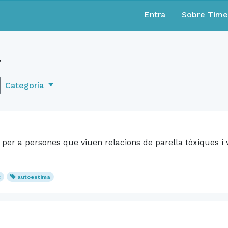
Entra
Sobre Tim
a
Categoría
er a persones que viuen relacions de parella tòxiques i 
t
autoestima