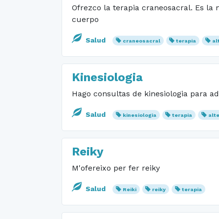
Ofrezco la terapia craneosacral. Es la
cuerpo
Salud
craneosacral
terapia
al
Kinesiologia
Hago consultas de kinesiologia para ad
Salud
kinesiologia
terapia
alt
Reiky
M'ofereixo per fer reiky
Salud
Reiki
reiky
terapia