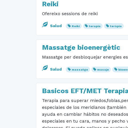
Reiki
Ofereixo sessions de reiki
Salud
Reiki
terapia
teràpia
Massatge bioenergètic
Massatge per desbloquejar energies esta
Salud
massatge
masaje
bioen
Basicos EFT/MET Terapia 
Terapia para superar miedos,fobias,pe
especiales de los meridianos (también
ayuda en cambiar hábitos no deseados 
especiales en tu cara, manos y pecho v
dolorosos. Si puede aplicar en cualqui