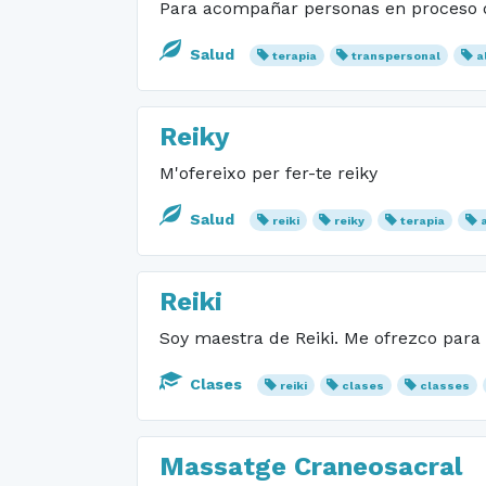
Para acompañar personas en proceso de 
Salud
terapia
transpersonal
a
Reiky
M'ofereixo per fer-te reiky
Salud
reiki
reiky
terapia
Reiki
Soy maestra de Reiki. Me ofrezco para h
Clases
reiki
clases
classes
Massatge Craneosacral