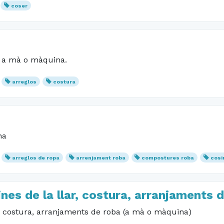
coser
r a mà o màquina.
arreglos
costura
na
arreglos de ropa
arrenjament roba
compostures roba
cosi
nes de la llar, costura, arranjaments 
r, costura, arranjaments de roba (a mà o màquina)