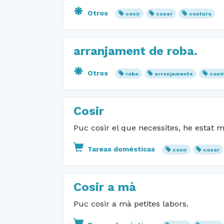
Otros
cosir
coser
costura
arranjament de roba.
Otros
roba
arranjaments
cosi
Cosir
Puc cosir el que necessites, he estat 
Tareas domésticas
cosir
coser
Cosir a mà
Puc cosir a mà petites labors.