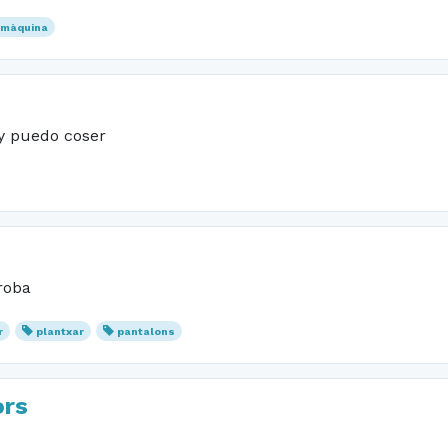
a màquina
 y puedo coser
 roba
r
plantxar
pantalons
ors