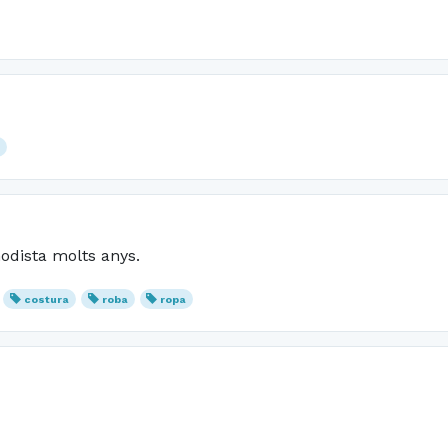
r
modista molts anys.
costura
roba
ropa