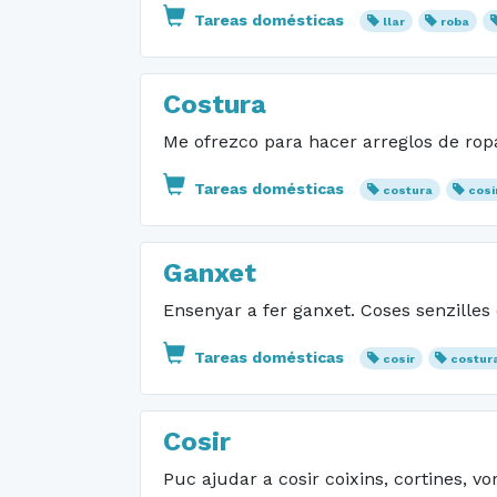
Tareas domésticas
llar
roba
Costura
Me ofrezco para hacer arreglos de ro
Tareas domésticas
costura
cosi
Ganxet
Ensenyar a fer ganxet. Coses senzilles
Tareas domésticas
cosir
costur
Cosir
Puc ajudar a cosir coixins, cortines, vo