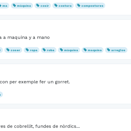
ma
màquina
cosir
costura
compostures
pa a maquina y a mano
r
coser
ropa
roba
màquina
maquina
arreglos
 con per exemple fer un gorret.
a
res de cobrellit, fundes de nòrdics...