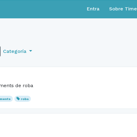
Entra
Sobre Tim
Categoría
jaments de roba
aments
roba