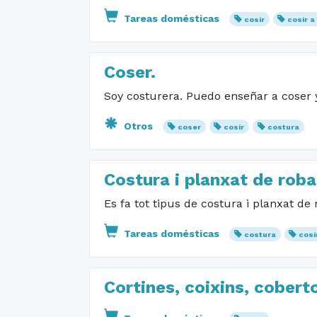
Tareas domésticas
cosir
cosir 
Coser.
Soy costurera. Puedo enseñar a coser
Otros
coser
cosir
costura
Costura i planxat de roba
Es fa tot tipus de costura i planxat de
Tareas domésticas
costura
cosi
Cortines, coixins, cobert