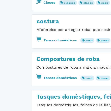
Clases
classes
clases
cosir
costura
M'ofereixo per arreglar roba, puc cosi
Tareas domésticas
cosir
coser
Compostures de roba
Compostures de roba a mà o a màqui
Tareas domésticas
cosir
coser
Tasques domèstiques, fei
Tasques domèstiques, feines de la lla