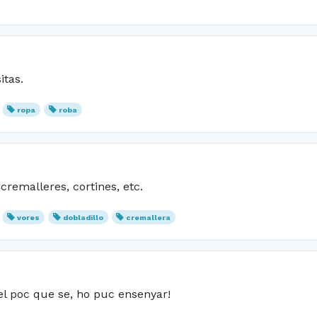
itas.
ropa
roba
 cremalleres, cortines, etc.
vores
dobladillo
cremallera
el poc que se, ho puc ensenyar!