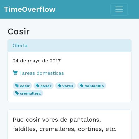
Toggle n
TimeOverflow
Cosir
Oferta
24 de mayo de 2017
Tareas domésticas
cosir
coser
vores
dobladillo
cremallera
Puc cosir vores de pantalons,
faldilles, cremalleres, cortines, etc.