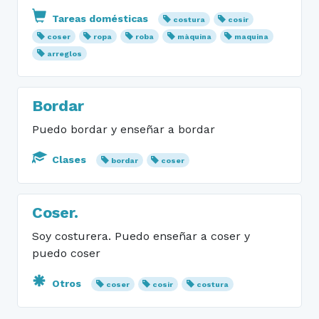
Tareas domésticas
costura
cosir
coser
ropa
roba
màquina
maquina
arreglos
Bordar
Puedo bordar y enseñar a bordar
Clases
bordar
coser
Coser.
Soy costurera. Puedo enseñar a coser y
puedo coser
Otros
coser
cosir
costura