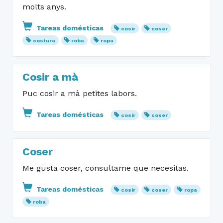
molts anys.
Tareas domésticas
cosir
coser
costura
roba
ropa
Cosir a mà
Puc cosir a mà petites labors.
Tareas domésticas
cosir
coser
Coser
Me gusta coser, consultame que necesitas.
Tareas domésticas
cosir
coser
ropa
roba