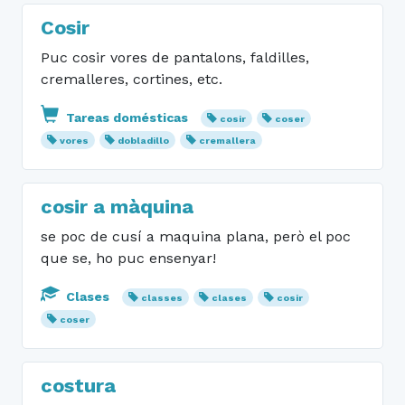
Cosir
Puc cosir vores de pantalons, faldilles,
cremalleres, cortines, etc.
Tareas domésticas
cosir
coser
vores
dobladillo
cremallera
cosir a màquina
se poc de cusí a maquina plana, però el poc
que se, ho puc ensenyar!
Clases
classes
clases
cosir
coser
costura