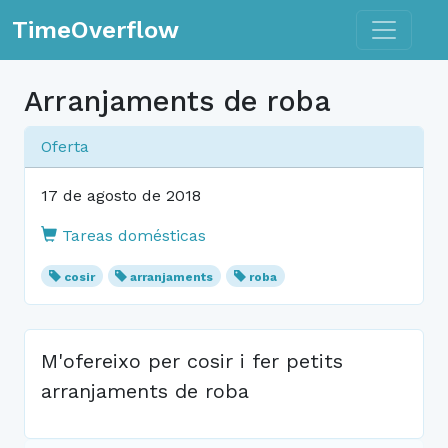
Toggle n
TimeOverflow
Arranjaments de roba
Oferta
17 de agosto de 2018
Tareas domésticas
cosir
arranjaments
roba
M'ofereixo per cosir i fer petits
arranjaments de roba