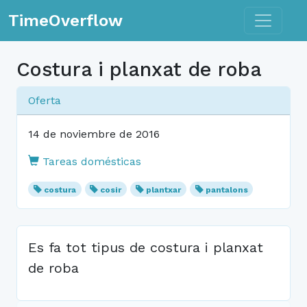
Toggle n
TimeOverflow
Costura i planxat de roba
Oferta
14 de noviembre de 2016
Tareas domésticas
costura
cosir
plantxar
pantalons
Es fa tot tipus de costura i planxat
de roba