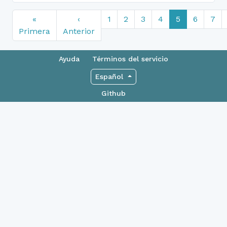
«
‹
1
2
3
4
5
6
7
Primera
Anterior
Ayuda
Términos del servicio
Español
Github