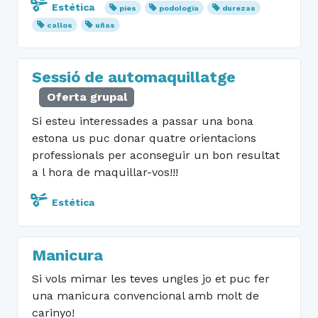
Estética
pies
podología
durezas
callos
uñas
Sessió de automaquillatge
Oferta grupal
Si esteu interessades a passar una bona
estona us puc donar quatre orientacions
professionals per aconseguir un bon resultat
a l hora de maquillar-vos!!!
Estética
Manicura
Si vols mimar les teves ungles jo et puc fer
una manicura convencional amb molt de
carinyo!