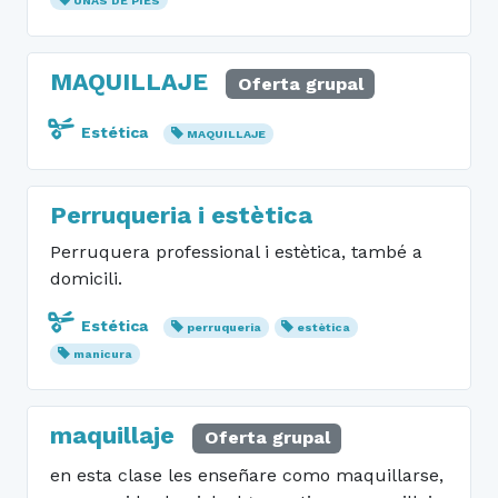
UÑAS DE PIES
MAQUILLAJE
Oferta grupal
Estética
MAQUILLAJE
Perruqueria i estètica
Perruquera professional i estètica, també a
domicili.
Estética
perruqueria
estètica
manicura
maquillaje
Oferta grupal
en esta clase les enseñare como maquillarse,