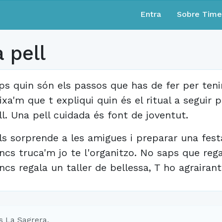
Entra
Sobre Tim
 pell
ps quin són els passos que has de fer per tenir
ixa'm que t expliqui quin és el ritual a seguir 
ll. Una pell cuidada és font de joventut.
ls sorprende a les amigues i preparar una festa
ncs truca'm jo te l'organitzo. No saps que reg
ncs regala un taller de bellessa, T ho agrairan
s La Sagrera.