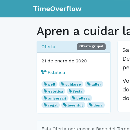
TimeOverflow
Apren a cuidar la
Oferta
Oferta grupal
Sa
De
21 de enero de 2020
pe
Estética
Vo
pell
cuidarse
taller
do
estetica
festa
do
aniversari
bellesa
regal
joventut
dona
Esta Oferta pertenece a Banc del Temp