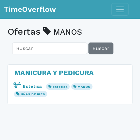
Toggle n
TimeOverflow
Ofertas
MANOS
Buscar
MANICURA Y PEDICURA
Estética
estetica
MANOS
UÑAS DE PIES