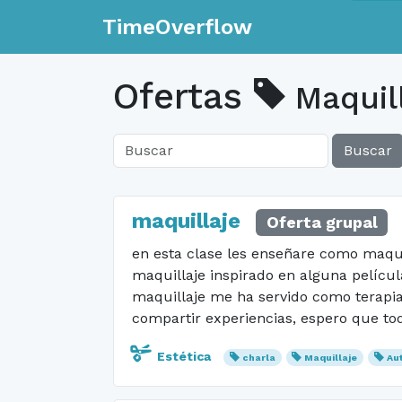
TimeOverflow
Ofertas
Maquil
Buscar
maquillaje
Oferta grupal
en esta clase les enseñare como maquil
maquillaje inspirado en alguna películ
maquillaje me ha servido como terapia
compartir experiencias, espero que tod
Estética
charla
Maquillaje
Au