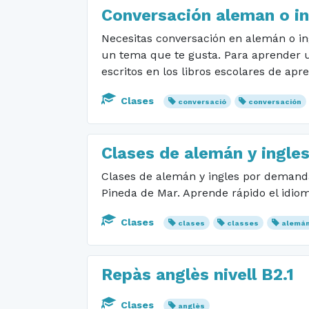
Conversación aleman o in
Necesitas conversación en alemán o i
un tema que te gusta. Para aprender u
escritos en los libros escolares de apr
Clases
conversació
conversación
Clases de alemán y ingle
Clases de alemán y ingles por demanda 
Pineda de Mar. Aprende rápido el idio
Clases
clases
classes
alemá
Repàs anglès nivell B2.1
Clases
anglès