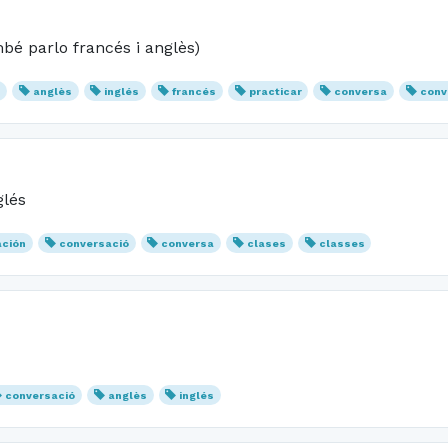
mbé parlo francés i anglès)
s
anglès
inglés
francés
practicar
conversa
conv
glés
ación
conversació
conversa
clases
classes
conversació
anglès
inglés