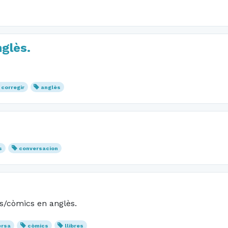
glès.
corregir
anglès
s
conversacion
s/còmics en anglès.
ersa
còmics
llibres