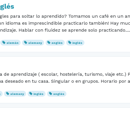
glés
ngles para soltar lo aprendido? Tomamos un café en un a
n idioma es imprescindible practicarlo también! Hay muc
endizaje. Hablar con fluidez se aprende solo practicando....
alemán
alemany
anglès
inglés
s
de aprendizaje ( escolar, hostelería, turismo, viaje etc.)
ma deseado en tu casa. Singular o en grupos. Horario por 
n
alemany
inglés
anglès