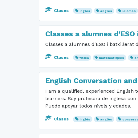
Clases
inglés
anglès
idiomas
Classes a alumnes d'ESO i
Classes a alumnes d'ESO i batxillerat 
Clases
física
matemàtiques
a
English Conversation an
I am a qualified, experienced English t
learners. Soy profesora de inglesa con 
Puedo apoyar todos nivels y edades.
Clases
inglés
anglès
convers