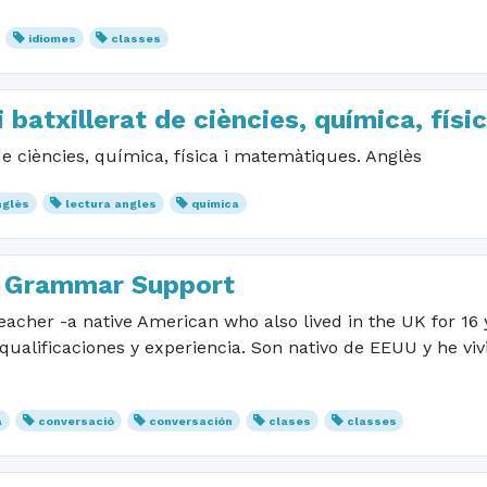
idiomes
classes
 batxillerat de ciències, química, fís
de ciències, química, física i matemàtiques. Anglès
nglès
lectura angles
química
d Grammar Support
eacher -a native American who also lived in the UK for 16 ye
qualificaciones y experiencia. Son nativo de EEUU y he viv
a
conversació
conversación
clases
classes